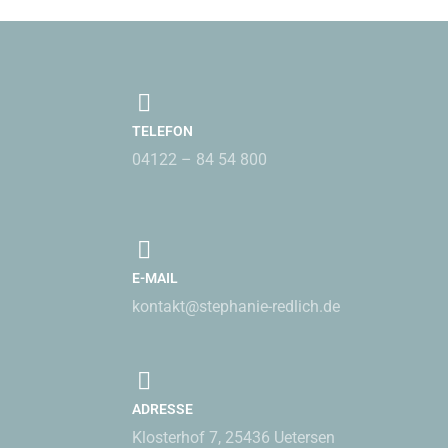
TELEFON
04122 – 84 54 800
E-MAIL
kontakt@stephanie-redlich.de
ADRESSE
Klosterhof 7, 25436 Uetersen